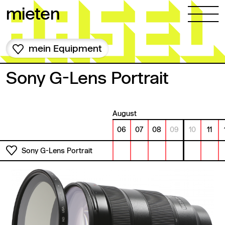
Zum Inhalt springen
mieten
mein Equipment
Sony G-Lens Portrait
August
06
07
08
09
10
11
Sony G-Lens Portrait