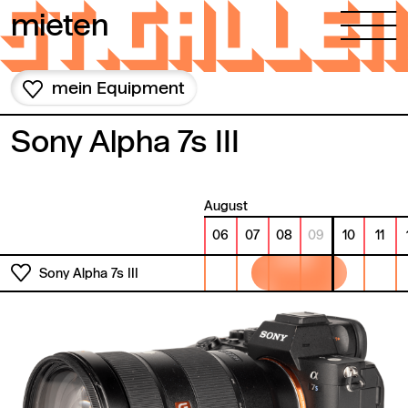
Zum Inhalt springen
mieten
mein Equipment
Sony Alpha 7s III
August
06
07
08
09
10
11
Sony Alpha 7s III