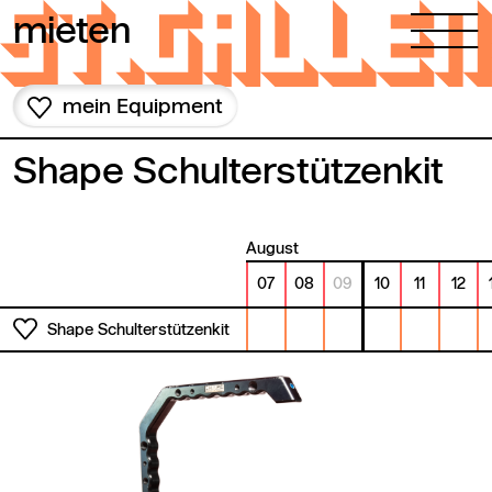
Zum Inhalt springen
mieten
mein Equipment
Shape Schulterstützenkit
August
07
08
09
10
11
12
Shape Schulterstützenkit