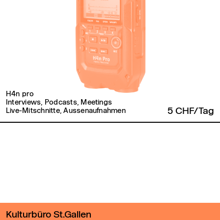
H4n pro
Interviews, Podcasts, Meetings
5 CHF/Tag
Live-Mitschnitte, Aussenaufnahmen
Zurück zum Seitenanfang
Kulturbüro St.Gallen