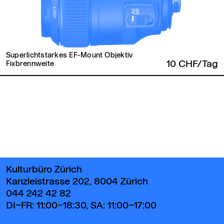
Superlichtstarkes EF-Mount Objektiv
10 CHF/Tag
Fixbrennweite
Zurück zum Seitenanfang
Kulturbüro Zürich
Kanzleistrasse 202, 8004 Zürich
044 242 42 82
DI–FR: 11:00–18:30, SA: 11:00–17:00