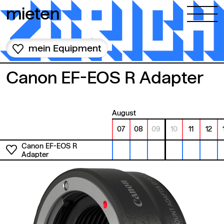
Zum Inhalt springen
mieten
mein Equipment
Canon EF-EOS R Adapter
August
07
08
09
10
11
12
Canon EF-EOS R
Adapter