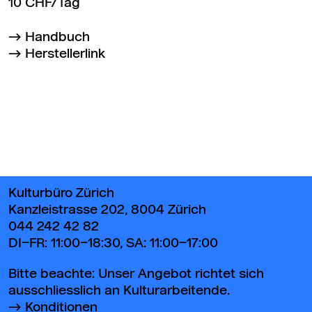
10 CHF/Tag
Handbuch
Herstellerlink
Zurück zum Seitenanfang
Kulturbüro Zürich
Kanzleistrasse 202, 8004 Zürich
044 242 42 82
DI–FR: 11:00–18:30, SA: 11:00–17:00
Bitte beachte: Unser Angebot richtet sich
ausschliesslich an Kulturarbeitende.
Konditionen