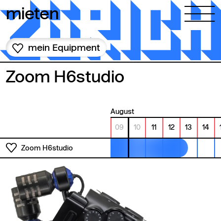
Zum Inhalt springen
mieten
mein Equipment
Zoom H6studio
August
09
10
11
12
13
14
Zoom H6studio