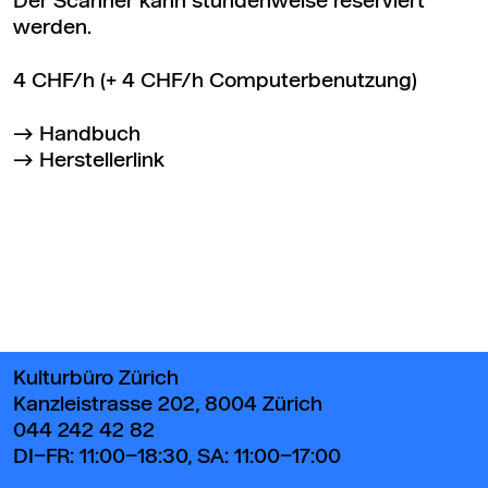
Der Scanner kann stundenweise reserviert
werden.
4 CHF/h (+ 4 CHF/h Computerbenutzung)
Handbuch
Herstellerlink
Zurück zum Seitenanfang
Kulturbüro Zürich
Kanzleistrasse 202, 8004 Zürich
044 242 42 82
DI–FR: 11:00–18:30, SA: 11:00–17:00