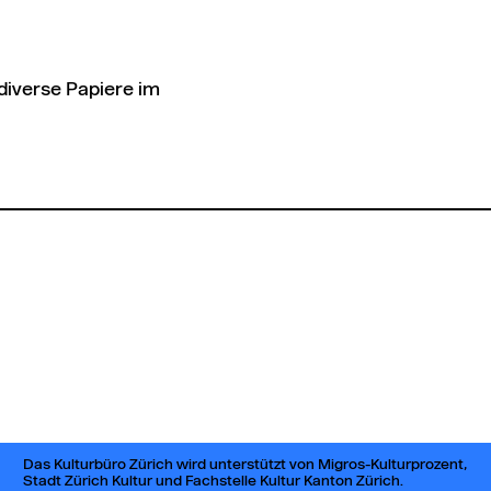
diverse Papiere
im
Das Kulturbüro Zürich wird unterstützt von Migros-Kulturprozent,
Stadt Zürich Kultur und Fachstelle Kultur Kanton Zürich.