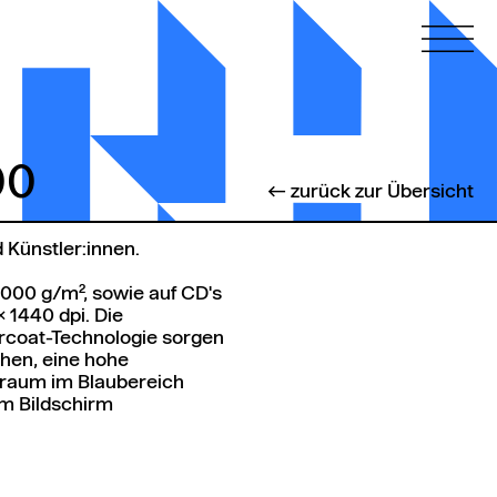
00
← zurück zur Übersicht
0
 Künstler:innen.
'000 g/m², sowie auf CD's
 1440 dpi. Die
rcoat-Technologie sorgen
chen, eine hohe
braum im Blaubereich
em Bildschirm