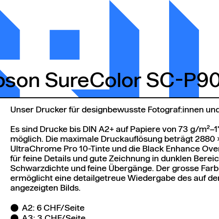
Epson SureColor SC-P9
pson SureColor SC-P90
Unser Drucker für designbewusste Fotograf:innen und
Es sind Drucke bis DIN A2+ auf Papiere von 73 g/m²–1
möglich. Die maximale Druckauflösung beträgt 2880 ×
UltraChrome Pro 10-Tinte und die Black Enhance Ove
für feine Details und gute Zeichnung in dunklen Berei
Schwarzdichte und feine Übergänge. Der grosse Far
ermöglicht eine detailgetreue Wiedergabe des auf d
angezeigten Bilds.
A2: 6 CHF/Seite
A3: 3 CHF/Seite