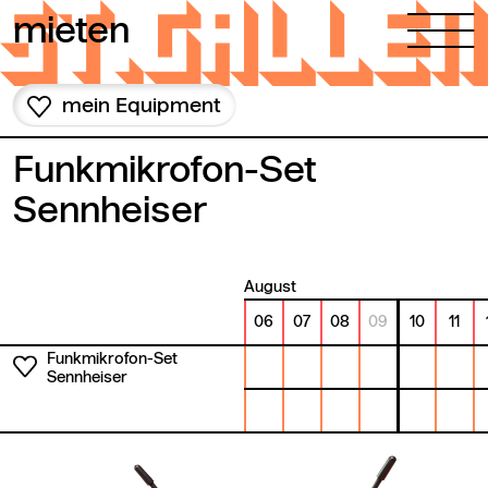
Zum Inhalt springen
mieten
mein Equipment
Funkmikrofon-Set
Sennheiser
August
06
07
08
09
10
11
Funkmikrofon-Set
Sennheiser