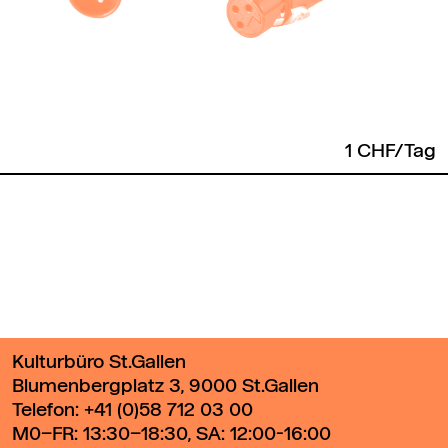
1 CHF/Tag
Zurück zum Seitenanfang
Kulturbüro St.Gallen
Blumenbergplatz 3, 9000 St.Gallen
Telefon:
+41 (0)58 712 03 00
M0–FR: 13:30–18:30, SA: 12:00-16:00