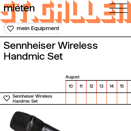
Zum Inhalt springen
mieten
mein Equipment
Sennheiser Wireless
Handmic Set
August
10
11
12
13
14
15
Sennheiser Wireless
Handmic Set