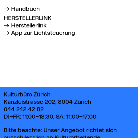
Handbuch
HERSTELLERLINK
Herstellerlink
App zur Lichtsteuerung
Zurück zum Seitenanfang
Kulturbüro Zürich
Kanzleistrasse 202, 8004 Zürich
044 242 42 82
DI–FR: 11:00–18:30, SA: 11:00–17:00
Bitte beachte: Unser Angebot richtet sich
ausschliesslich an Kulturarbeitende.