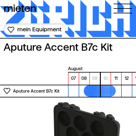
Zum Inhalt springen
mieten
mein Equipment
Aputure Accent B7c Kit
August
07
08
09
10
11
12
Aputure Accent B7c Kit