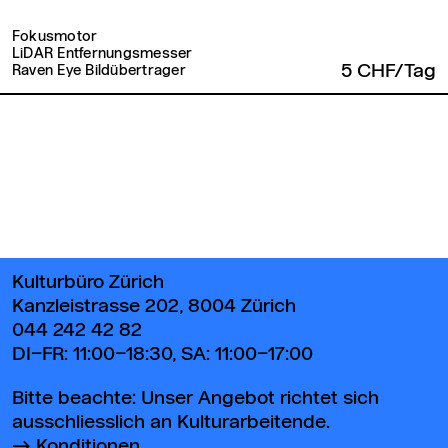
Fokusmotor
LiDAR Entfernungsmesser
5 CHF/Tag
Raven Eye Bildübertrager
Zurück zum Seitenanfang
Kulturbüro Zürich
Kanzleistrasse 202, 8004 Zürich
044 242 42 82
DI–FR: 11:00–18:30, SA: 11:00–17:00
Bitte beachte: Unser Angebot richtet sich
ausschliesslich an Kulturarbeitende.
Konditionen