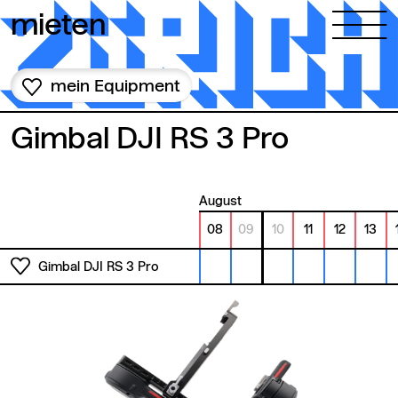
Zum Inhalt springen
mieten
mein Equipment
Gimbal DJI RS 3 Pro
August
08
09
10
11
12
13
Gimbal DJI RS 3 Pro