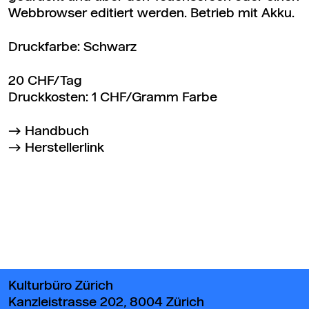
Webbrowser editiert werden. Betrieb mit Akku.
Druckfarbe: Schwarz
20 CHF/Tag
Druckkosten: 1 CHF/Gramm Farbe
Handbuch
Herstellerlink
Zurück zum Seitenanfang
Kulturbüro Zürich
Kanzleistrasse 202, 8004 Zürich