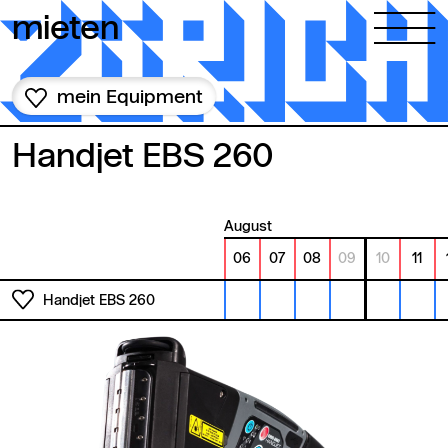
Zum Inhalt springen
mieten
mein Equipment
Handjet EBS 260
August
06
07
08
09
10
11
Handjet EBS 260