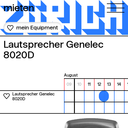
Zum Inhalt springen
mieten
mein Equipment
Lautsprecher Genelec
8020D
August
09
10
11
12
13
14
Lautsprecher Genelec
8020D