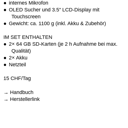
internes Mikrofon
OLED Sucher und 3.5" LCD-Display mit
Touchscreen
Gewicht: ca. 1100 g (inkl. Akku & Zubehör)
IM SET ENTHALTEN
2× 64 GB SD-Karten (je 2 h Aufnahme bei max.
Qualität)
2× Akku
Netzteil
15 CHF/Tag
Handbuch
Herstellerlink
Zurück zum Seitenanfang