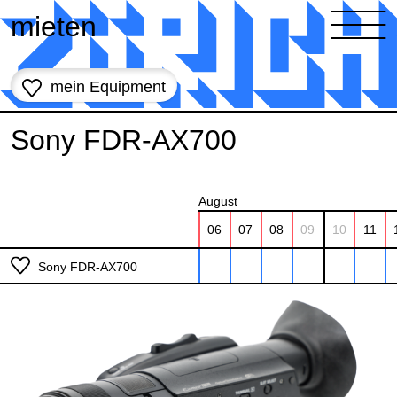
Zum Inhalt springen
mieten
mein Equipment
Sony FDR-AX700
August
06
07
08
09
10
11
Sony FDR-AX700