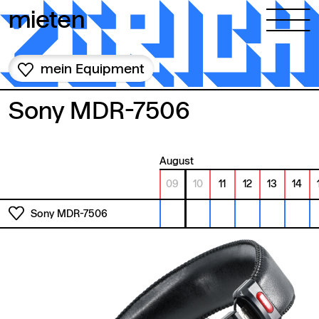
Zum Inhalt springen
mieten
mein Equipment
Sony MDR-7506
August
09
10
11
12
13
14
Sony MDR-7506