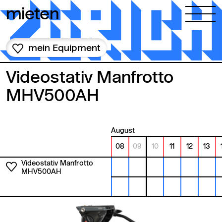
Zum Inhalt springen
mieten
mein Equipment
Videostativ Manfrotto
MHV500AH
August
08
09
10
11
12
13
Videostativ Manfrotto
MHV500AH