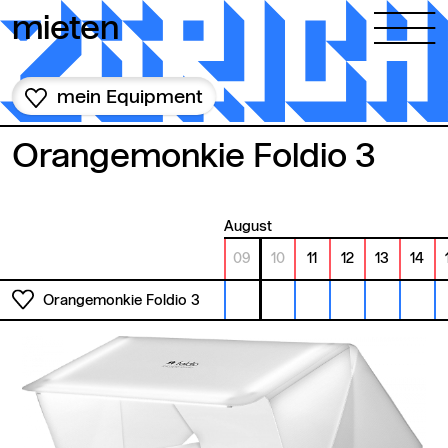
Zum Inhalt springen
mieten
mein Equipment
Orangemonkie Foldio 3
August
09
10
11
12
13
14
Orangemonkie Foldio 3