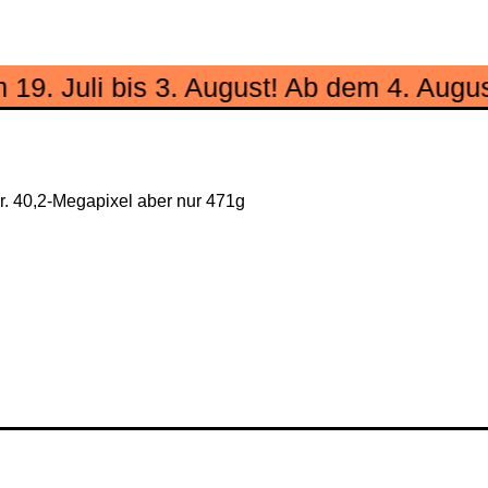
li bis 3. August! Ab dem 4. August sind
. 40,2-Megapixel aber nur 471g